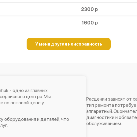
2300 р
1600 р
1200 р
У меня другая неисправность
650 р
2300 р
800 р
700 р
huk - одно из главных
сервисного центра. Мы
Расценки зависят от х
 по оптовой цене у
500 р
тип ремонта потребует
аппаратный. Окончател
2600 р
диагностики и обязат
у оборудования и деталей, что
обслуживанием.
луг.
5000 р