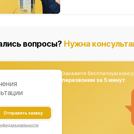
ались вопросы?
Нужна консульта
Закажите бесплатную консу
перезвоним за 5 минут
чения
льтации
Отправить заявку
онфиденциальности