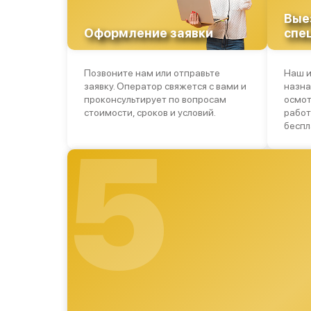
Ремонт разъема питания
Вые
Оформление заявки
спе
Замена ключей управления
Позвоните нам или отправьте
Наш и
Замена процессора CPU
заявку. Оператор свяжется с вами и
назна
Ремонт встроенного дальнометра
проконсультирует по вопросам
осмот
и других устройств
стоимости, сроков и условий.
работ
беспл
5