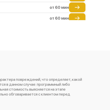
от 60 мин
от 60 мин
от 60 мин
от 60 мин
от 60 мин
от 60 мин
от 60 мин
арактера повреждений, что определяет, какой
от 60 мин
ся в данном случае: программный либо
ьная стоимость выясняется на этапе
от 60 мин
ельно обговаривается с клиентом перед
от 60 мин