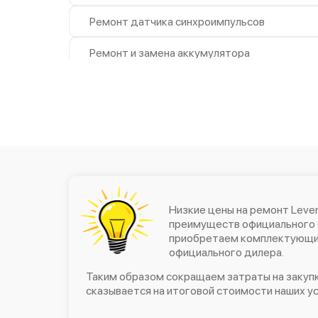
Ремонт датчика синхроимпульсов
Ремонт и замена аккумулятора
Калибровка и настройка
Перепрошивка и обновление
устройства
Замена матрицы
Замена шим контроллера
Замена микросхемы усилителя
Низкие цены на ремонт Leven
преимуществ официального 
приобретаем комплектующие
Замена микросхемы логики
официального дилера.
Перевёрнутое изображение в
Таким образом сокращаем затраты на закупк
видоискателе или на видео
сказывается на итоговой стоимости наших ус
Видна только половина
изображения в видоискателе и на