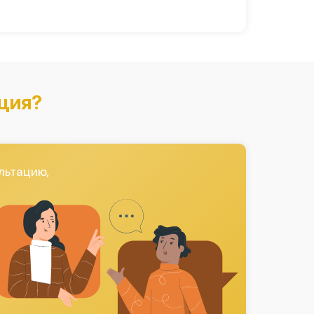
ция?
льтацию,