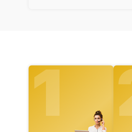
видео
Полностью отсутствует
изображение в видоискателе и на
видео
Есть все данные меню
(видоискатель исправен), но нет
картинки на видео
Вертикальные-горизонтальные
полосы в видоискателе и на видео
1
Не работает энкодер управления
меню (панель управления)
Не запускается тепловизионный
прибор
Запускается и гаснет
Не работает батарейный отсек
Разбита линза видоискателя
(окуляр)
Замена корпуса