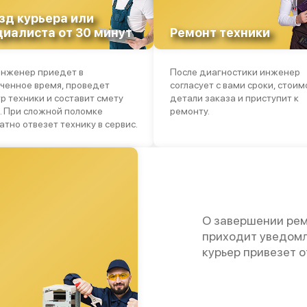
720 р
зд курьера или
циалиста от 30 минут
Ремонт техники
630 р
нженер приедет в
После диагностики инженер
3500 р
ченное время, проведет
согласует с вами сроки, стоим
р техники и составит смету
детали заказа и приступит к
1800 р
. При сложной поломке
ремонту.
атно отвезет технику в сервис.
О завершении рем
приходит уведомл
курьер привезет 